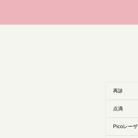
再診
点滴
Picoレー