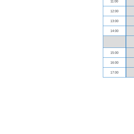
11:00
12:00
13:00
14:00
15:00
16:00
17:00