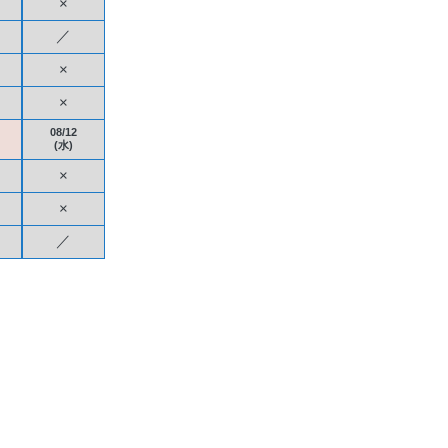
×
／
×
×
08/12
(水)
×
×
／