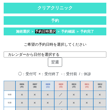
クリアクリニック
予約
施術選択 ＞
予約日時選択
＞ 予約確認 ＞ 予約完了
ご希望の予約日時を選択してください
翌週
◯：受付可 ×：受付終了 -：受付前 /：休診
08/06
08/07
08/08
08/09
08/10
08/11
08/12
(木)
(金)
(土)
(日)
(月)
(火)
(水)
／
×
×
×
×
×
×
9:00
／
×
×
×
×
×
×
9:30